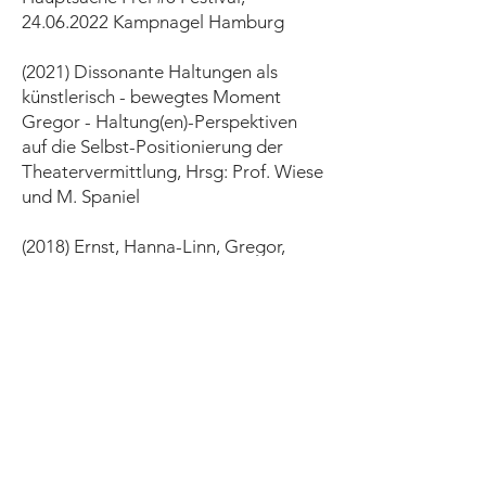
24.06.2022 Kampnagel Hamburg
(2021) Dissonante Haltungen als
künstlerisch - bewegtes Moment
Gregor - Haltung(en)-Perspektiven
auf die Selbst-Positionierung der
Theatervermittlung, Hrsg: Prof. Wiese
und M. Spaniel
(2018) Ernst, Hanna-Linn, Gregor,
Alina Anders die Sinne anregen,
Filmische Mittel auf der Bühne in der
Theaterarbeit mit Jugendlichen, in
Fokus Schultheater, Zeitschrift für
ästhetische Bildung, Hrsg: Friedrich
Verlag, Seelze
(2017) Lecutre Performance Vortrag
und Seminar im Rahmen des Festivals