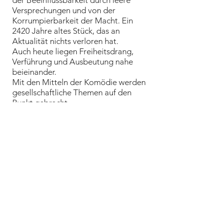
der Beeinflussbarkeit durch leere
Versprechungen und von der
Korrumpierbarkeit der Macht. Ein
2420 Jahre altes Stück, das an
Aktualität nichts verloren hat.
Auch heute liegen Freiheitsdrang,
Verführung und Ausbeutung nahe
beieinander.
Mit den Mitteln der Komödie werden
gesellschaftliche Themen auf den
Punkt gebracht.
Regie: Alina Gregor
Regieassistenz: Minouche Monaco
Bühne und Ausstattung: Anne Kuhn
Es spielen: Bernd Fesser, Renate
Mielke, Jana Roesing, Andrea Lütz,
Ulrich Hanninger, Nadine Schmidt,
Maren Hoff, Maria Wendler, Maren
von Westernhagen
Termine am 11, 12 und 13 Juni 2014