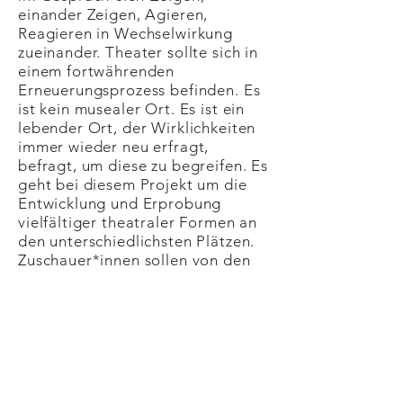
einander Zeigen, Agieren,
Reagieren in Wechselwirkung
zueinander. Theater sollte sich in
einem fortwährenden
Erneuerungsprozess befinden. Es
ist kein musealer Ort. Es ist ein
lebender Ort, der Wirklichkeiten
immer wieder neu erfragt,
befragt, um diese zu begreifen. Es
geht bei diesem Projekt um die
Entwicklung und Erprobung
vielfältiger theatraler Formen an
den unterschiedlichsten Plätzen.
Zuschauer*innen sollen von den
Performern auf dem Weg des
Experimentierens mitgenommen
werden. Das
Studierendenensemble findet in
diesem Projekt „performative
Antworten“ auf Gesehenes,
Erlebtes, Gespieltes. Inspiriert